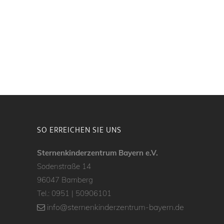
SO ERREICHEN SIE UNS
Sternenkinderzentrum Bayern e.V.
Sodenstraße 14
96047 Bamberg
Tel.:
0951 | 50906101
info@sternenkinderzentrum-bayern.de