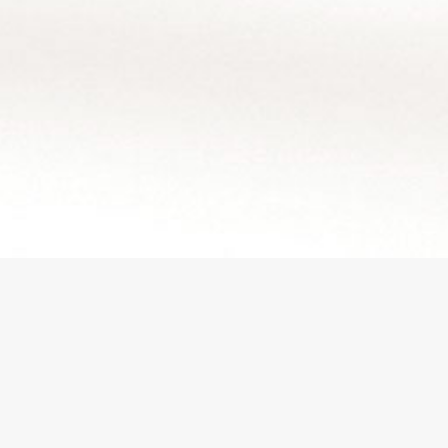
SO ERREICHEN SIE UNS
Sternenkinderzentrum Bayern e.V.
Sodenstraße 14
96047 Bamberg