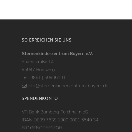
SO ERREICHEN SIE UNS
Sternenkinderzentrum Bayern e.V.
Sodenstraße 14
96047 Bamberg
Tel.:
0951 | 50906101
info@sternenkinderzentrum-bayern.de
SPENDENKONTO
VR Bank Bamberg-Forchheim eG
IBAN DE09 7639 1000 0001 5540 34
BIC GENODEF1FOH