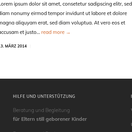
Lorem ipsum dolor sit amet, consetetur sadipscing elitr, sed
diam nonumy eirmod tempor invidunt ut labore et dolore
magna aliquyam erat, sed diam voluptua. At vero eos et
accusam et justo...
read more →
13. MÄRZ 2014
HILFE UND UNTERSTÜTZUNG
Beratung und Begleitung
für Eltern still geborener Kinder