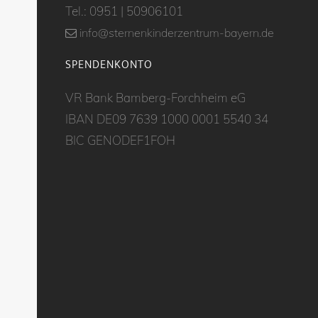
Tel.:
0951 | 50906101
info@sternenkinderzentrum-bayern.de
SPENDENKONTO
VR Bank Bamberg-Forchheim eG
IBAN DE09 7639 1000 0001 5540 34
BIC GENODEF1FOH